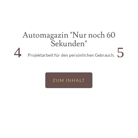
Automagazin "Nur noch 60
Sekunden"
Alltagsthemen und Geschichten aus dem Leben
Projektarbeit für den persönlichen Gebrauch.
Zu finden bei medium.com
ZUM INHALT